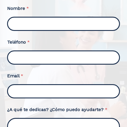
Nombre
*
¿
Teléfono
*
A
*
a
y
u
d
a
Email
*
r
t
e
?
¿A qué te dedicas? ¿Cómo puedo ayudarte?
*