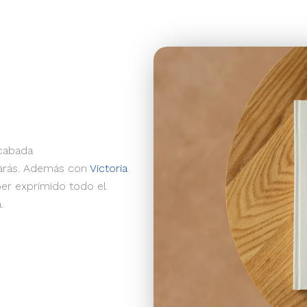
acabada
icarás. Además con
Victoria
ber exprimido todo el
.