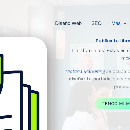
Diseño Web
SEO
Más
Publica tu libr
Transforma tus textos en u
mejo
Victoria Marketing
se ocupa d
diseñar tu portada
, y ade
preocup
TENGO MI M