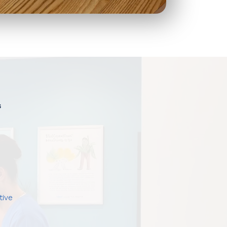
s
tive