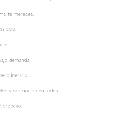
como te mereces.
tu obra.
ales.
 bajo demanda.
ero literario.
ción y promoción en redes.
l proceso.